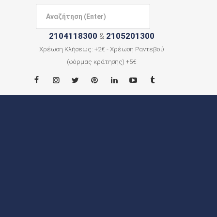
2104118300
2105201300
&
Χρέωση Κλήσεως: +2€ - Χρέωση Ραντεβού
(φόρμας κράτησης) +5€
ΑΡΧΙΚΗ
ΠΟΙΟΙ
ΕΙΜΑΣΤΕ
ΠΟΛΕΙΣ
ΕΠΙΚΟΙΝΩΝΙΑ