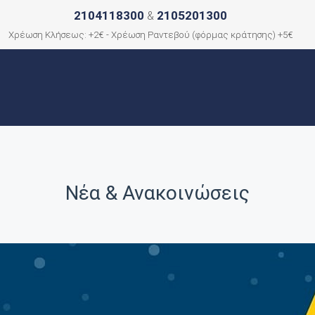
2104118300
2105201300
&
Χρέωση Κλήσεως: +2€ - Χρέωση Ραντεβού (φόρμας κράτησης) +5€
ΑΡΧΙΚΗ
ΠΟΙΟΙ ΕΙΜΑΣΤΕ
ΠΟΛΕΙΣ
ΕΠΙΚΟΙΝΩΝΙΑ
Νέα & Ανακοινώσεις