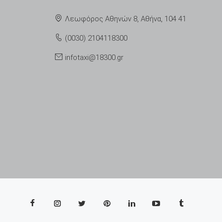
Λεωφόρος Αθηνών 8, Αθήνα, 104 41
(0030) 2104118300
infotaxi@18300.gr