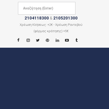
2104118300
2105201300
&
Χρέωση Κλήσεως: +2€ - Χρέωση Ραντεβού
(φόρμας κράτησης) +5€
ΑΡΧΙΚΗ
ΠΟΙΟΙ
ΕΙΜΑΣΤΕ
ΠΟΛΕΙΣ
ΕΠΙΚΟΙΝΩΝΙΑ