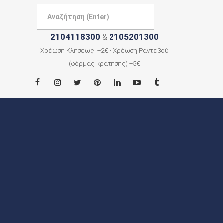
2104118300
2105201300
&
Χρέωση Κλήσεως: +2€ - Χρέωση Ραντεβού
(φόρμας κράτησης) +5€
ΑΡΧΙΚΗ
ΠΟΙΟΙ
ΕΙΜΑΣΤΕ
ΠΟΛΕΙΣ
ΕΠΙΚΟΙΝΩΝΙΑ