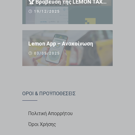
🏆 Βράβευση της LEMON TAXI APP 🏆
19/12/2025
Lemon App – Ανακοίνωση
03/05/2025
ΟΡΟΙ & ΠΡΟΫΠΟΘΕΣΕΙΣ
Πολιτική Απορρήτου
Όροι Χρήσης