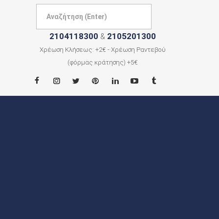
2104118300
2105201300
&
Χρέωση Κλήσεως: +2€ - Χρέωση Ραντεβού
(φόρμας κράτησης) +5€
ΑΡΧΙΚΗ
ΠΟΙΟΙ
ΕΙΜΑΣΤΕ
ΠΟΛΕΙΣ
ΕΠΙΚΟΙΝΩΝΙΑ