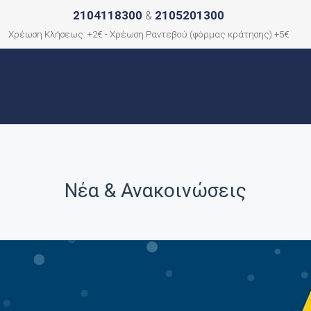
2104118300
2105201300
&
Χρέωση Κλήσεως: +2€ - Χρέωση Ραντεβού (φόρμας κράτησης) +5€
ΑΡΧΙΚΗ
ΠΟΙΟΙ ΕΙΜΑΣΤΕ
ΠΟΛΕΙΣ
ΕΠΙΚΟΙΝΩΝΙΑ
Νέα & Ανακοινώσεις