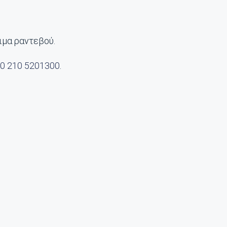
ιμα ραντεβού.
0 210 5201300
.