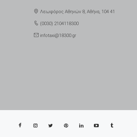
Λεωφόρος Αθηνών 8, Αθήνα, 104 41
(0030) 2104118300
infotaxi@18300.gr