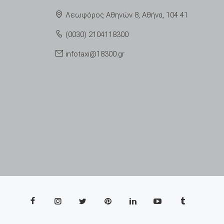
Λεωφόρος Αθηνών 8, Αθήνα, 104 41
(0030) 2104118300
infotaxi@18300.gr