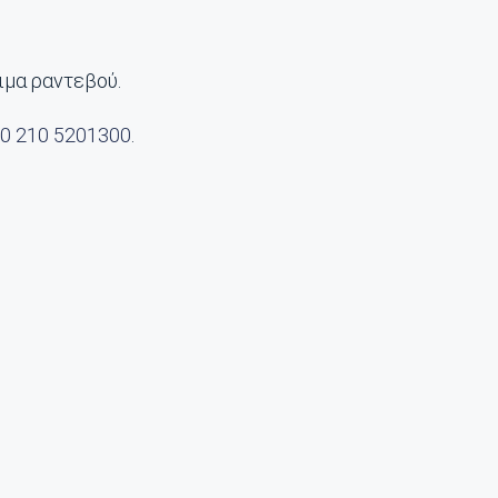
ιμα ραντεβού.
0 210 5201300
.