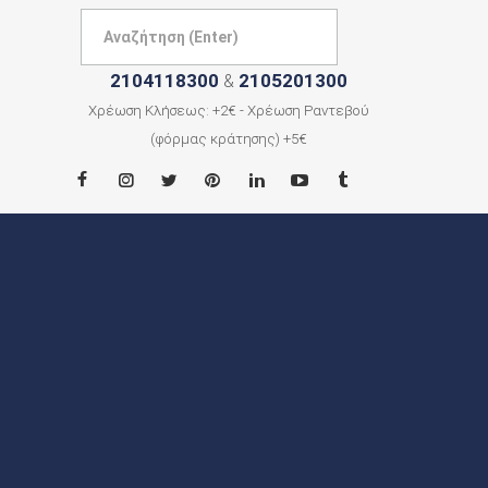
2104118300
2105201300
&
Χρέωση Κλήσεως: +2€ - Χρέωση Ραντεβού
(φόρμας κράτησης) +5€
ΑΡΧΙΚΗ
ΠΟΙΟΙ
ΕΙΜΑΣΤΕ
ΠΟΛΕΙΣ
ΕΠΙΚΟΙΝΩΝΙΑ