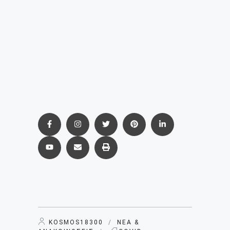
KOSMOS18300
/
ΝΈΑ &