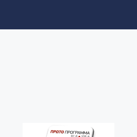
ΝΕΑ
ΑΞΙΟΘΕΑΤΑ
Ο Πρόεδρος του Κόσμος
18300 μιλάει για την
"Μεταφορά ΑΜΕΑ /
απόρων προς τα
εμβολιαστικά κέντρα"