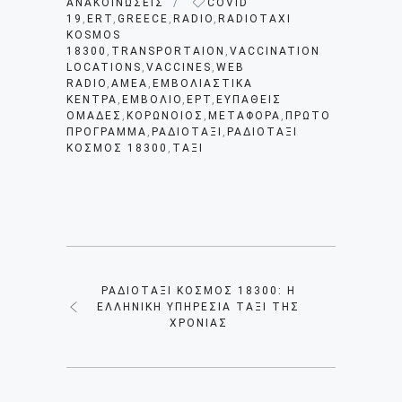
ΑΝΑΚΟΙΝΏΣΕΙΣ
/
COVID
19
,
ERT
,
GREECE
,
RADIO
,
RADIOTAXI
KOSMOS
18300
,
TRANSPORTAION
,
VACCINATION
LOCATIONS
,
VACCINES
,
WEB
RADIO
,
ΑΜΕΑ
,
ΕΜΒΟΛΙΑΣΤΙΚΆ
ΚΈΝΤΡΑ
,
ΕΜΒΌΛΙΟ
,
ΕΡΤ
,
ΕΥΠΑΘΕΊΣ
ΟΜΆΔΕΣ
,
ΚΟΡΩΝΟΙΟΣ
,
ΜΕΤΑΦΟΡΆ
,
ΠΡΏΤΟ
ΠΡΌΓΡΑΜΜΑ
,
ΡΑΔΙΟΤΑΞΊ
,
ΡΑΔΙΟΤΑΞΊ
ΚΌΣΜΟΣ 18300
,
ΤΑΞΊ
ΡΑΔΙΟΤΑΞΊ ΚΌΣΜΟΣ 18300: Η
ΕΛΛΗΝΙΚΉ ΥΠΗΡΕΣΊΑ ΤΑΞΊ ΤΗΣ
ΧΡΟΝΙΆΣ