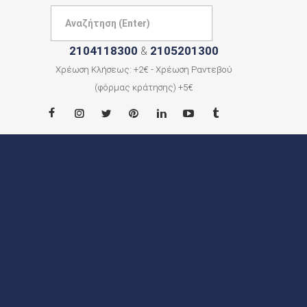
2104118300
2105201300
&
Χρέωση Κλήσεως: +2€ - Χρέωση Ραντεβού
(φόρμας κράτησης) +5€
ΑΡΧΙΚΗ
ΠΟΙΟΙ
ΕΙΜΑΣΤΕ
ΠΟΛΕΙΣ
ΕΠΙΚΟΙΝΩΝΙΑ