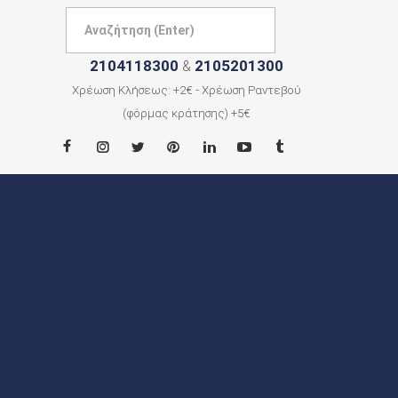
2104118300
2105201300
&
Χρέωση Κλήσεως: +2€ - Χρέωση Ραντεβού
(φόρμας κράτησης) +5€
ΑΡΧΙΚΗ
ΠΟΙΟΙ
ΕΙΜΑΣΤΕ
ΠΟΛΕΙΣ
ΕΠΙΚΟΙΝΩΝΙΑ