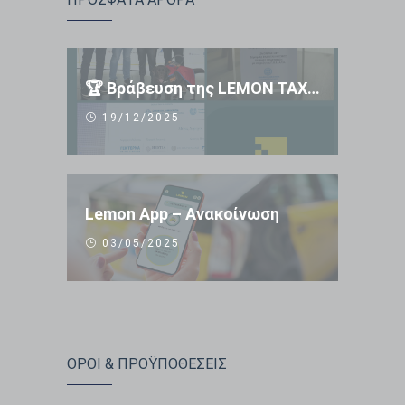
🏆 Βράβευση της LEMON TAXI APP 🏆
19/12/2025
Lemon App – Ανακοίνωση
03/05/2025
ΟΡΟΙ & ΠΡΟΫΠΟΘΕΣΕΙΣ