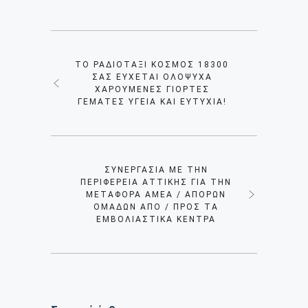
ΤΟ ΡΑΔΙΟΤΑΞΊ ΚΌΣΜΟΣ 18300
ΣΑΣ ΕΎΧΕΤΑΙ ΟΛΌΨΥΧΑ
ΧΑΡΟΎΜΕΝΕΣ ΓΙΟΡΤΈΣ
ΓΕΜΆΤΕΣ ΥΓΕΊΑ ΚΑΙ EΥΤΥΧΊΑ!
ΣΥΝΕΡΓΑΣΊΑ ΜΕ ΤΗΝ
ΠΕΡΙΦΈΡΕΙΑ ΑΤΤΙΚΉΣ ΓΙΑ ΤΗΝ
ΜΕΤΑΦΟΡΆ ΑΜΕΑ / ΆΠΟΡΩΝ
ΟΜΆΔΩΝ ΑΠΌ / ΠΡΟΣ ΤΑ
ΕΜΒΟΛΙΑΣΤΙΚΆ ΚΈΝΤΡΑ