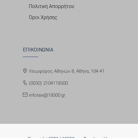
Πολιτική Απορρήτου
Όροι Χρήσης
ΕΠΙΚΟΙΝΩΝΙΑ
Λεωφόρος Αθηνών 8, Αθήνα, 104 41
(0030) 2104118300
infotaxi@18300.gr