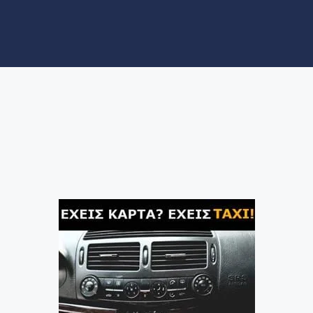
ΝΕΑ
ΑΞΙΟΘΕΑΤΑ
POS στα Ταξί του
Ραδιοταξί Κόσμος 18300