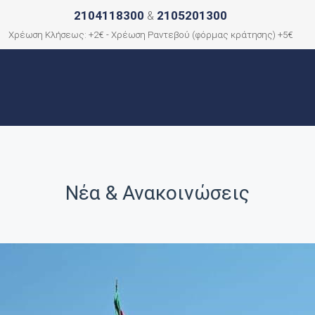
2104118300
2105201300
&
Χρέωση Κλήσεως: +2€ - Χρέωση Ραντεβού (φόρμας κράτησης) +5€
ΑΡΧΙΚΗ
ΠΟΙΟΙ ΕΙΜΑΣΤΕ
ΠΟΛΕΙΣ
ΕΠΙΚΟΙΝΩΝΙΑ
Νέα & Ανακοινώσεις