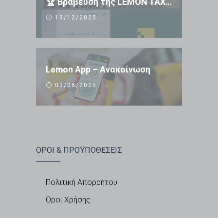
🏆 Βράβευση της LEMON TAXI APP 🏆
19/12/2025
Lemon App – Ανακοίνωση
03/05/2025
ΟΡΟΙ & ΠΡΟΫΠΟΘΕΣΕΙΣ
Πολιτική Απορρήτου
Όροι Χρήσης