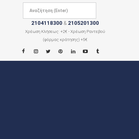
2104118300
2105201300
&
Χρέωση Κλήσεως: +2€ - Χρέωση Ραντεβού
(φόρμας κράτησης) +5€
ΑΡΧΙΚΗ
ΠΟΙΟΙ
ΕΙΜΑΣΤΕ
ΠΟΛΕΙΣ
ΕΠΙΚΟΙΝΩΝΙΑ